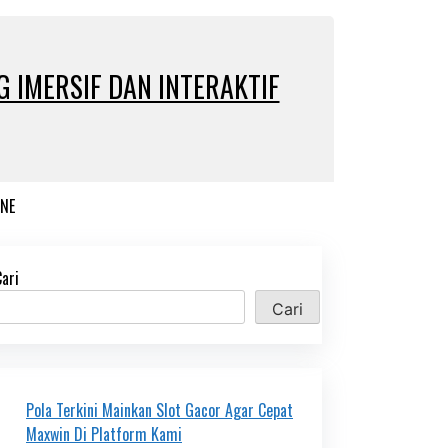
 IMERSIF DAN INTERAKTIF
INE
Cari
Cari
Pola Terkini Mainkan Slot Gacor Agar Cepat
Maxwin Di Platform Kami