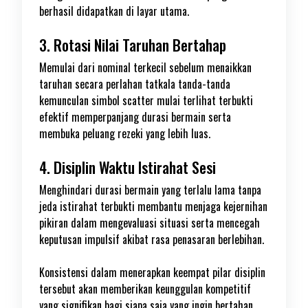
berhasil didapatkan di layar utama.
3. Rotasi Nilai Taruhan Bertahap
Memulai dari nominal terkecil sebelum menaikkan
taruhan secara perlahan tatkala tanda-tanda
kemunculan simbol scatter mulai terlihat terbukti
efektif memperpanjang durasi bermain serta
membuka peluang rezeki yang lebih luas.
4. Disiplin Waktu Istirahat Sesi
Menghindari durasi bermain yang terlalu lama tanpa
jeda istirahat terbukti membantu menjaga kejernihan
pikiran dalam mengevaluasi situasi serta mencegah
keputusan impulsif akibat rasa penasaran berlebihan.
Konsistensi dalam menerapkan keempat pilar disiplin
tersebut akan memberikan keunggulan kompetitif
yang signifikan bagi siapa saja yang ingin bertahan