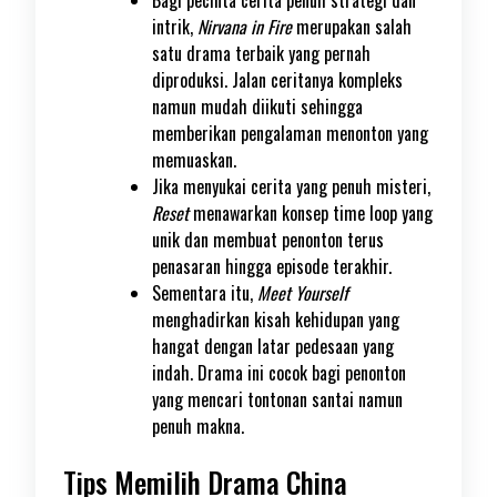
intrik,
Nirvana in Fire
merupakan salah
satu drama terbaik yang pernah
diproduksi. Jalan ceritanya kompleks
namun mudah diikuti sehingga
memberikan pengalaman menonton yang
memuaskan.
Jika menyukai cerita yang penuh misteri,
Reset
menawarkan konsep time loop yang
unik dan membuat penonton terus
penasaran hingga episode terakhir.
Sementara itu,
Meet Yourself
menghadirkan kisah kehidupan yang
hangat dengan latar pedesaan yang
indah. Drama ini cocok bagi penonton
yang mencari tontonan santai namun
penuh makna.
Tips Memilih Drama China