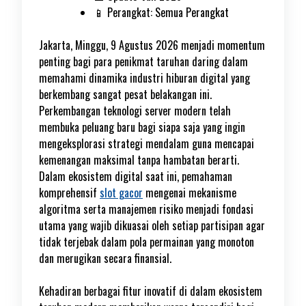
📱 Perangkat: Semua Perangkat
Jakarta, Minggu, 9 Agustus 2026 menjadi momentum
penting bagi para penikmat taruhan daring dalam
memahami dinamika industri hiburan digital yang
berkembang sangat pesat belakangan ini.
Perkembangan teknologi server modern telah
membuka peluang baru bagi siapa saja yang ingin
mengeksplorasi strategi mendalam guna mencapai
kemenangan maksimal tanpa hambatan berarti.
Dalam ekosistem digital saat ini, pemahaman
komprehensif
slot gacor
mengenai mekanisme
algoritma serta manajemen risiko menjadi fondasi
utama yang wajib dikuasai oleh setiap partisipan agar
tidak terjebak dalam pola permainan yang monoton
dan merugikan secara finansial.
Kehadiran berbagai fitur inovatif di dalam ekosistem