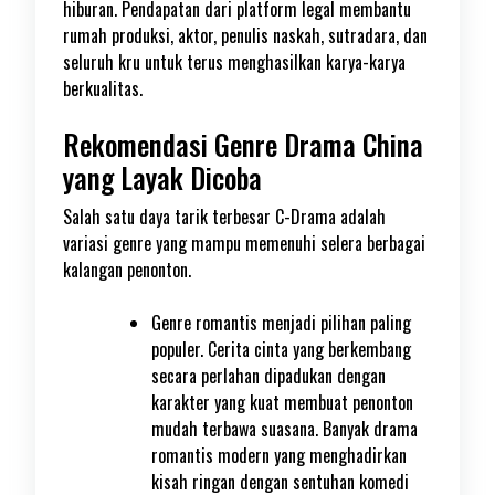
hiburan. Pendapatan dari platform legal membantu
rumah produksi, aktor, penulis naskah, sutradara, dan
seluruh kru untuk terus menghasilkan karya-karya
berkualitas.
Rekomendasi Genre Drama China
yang Layak Dicoba
Salah satu daya tarik terbesar C-Drama adalah
variasi genre yang mampu memenuhi selera berbagai
kalangan penonton.
Genre romantis menjadi pilihan paling
populer. Cerita cinta yang berkembang
secara perlahan dipadukan dengan
karakter yang kuat membuat penonton
mudah terbawa suasana. Banyak drama
romantis modern yang menghadirkan
kisah ringan dengan sentuhan komedi