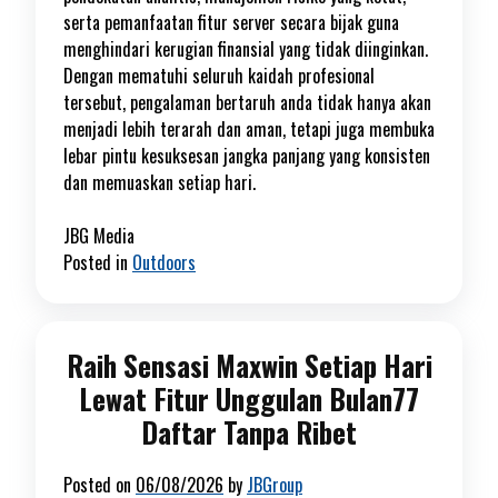
serta pemanfaatan fitur server secara bijak guna
menghindari kerugian finansial yang tidak diinginkan.
Dengan mematuhi seluruh kaidah profesional
tersebut, pengalaman bertaruh anda tidak hanya akan
menjadi lebih terarah dan aman, tetapi juga membuka
lebar pintu kesuksesan jangka panjang yang konsisten
dan memuaskan setiap hari.
JBG Media
Posted in
Outdoors
Raih Sensasi Maxwin Setiap Hari
Lewat Fitur Unggulan Bulan77
Daftar Tanpa Ribet
Posted on
06/08/2026
by
JBGroup