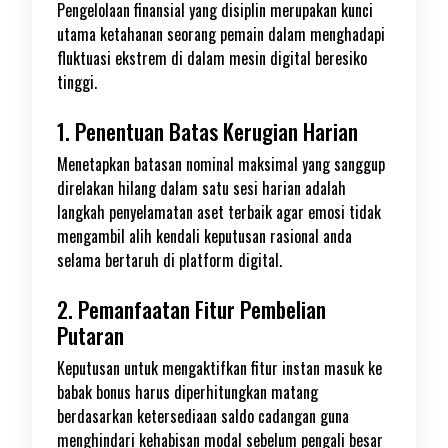
Pengelolaan finansial yang disiplin merupakan kunci
utama ketahanan seorang pemain dalam menghadapi
fluktuasi ekstrem di dalam mesin digital beresiko
tinggi.
1. Penentuan Batas Kerugian Harian
Menetapkan batasan nominal maksimal yang sanggup
direlakan hilang dalam satu sesi harian adalah
langkah penyelamatan aset terbaik agar emosi tidak
mengambil alih kendali keputusan rasional anda
selama bertaruh di platform digital.
2. Pemanfaatan Fitur Pembelian
Putaran
Keputusan untuk mengaktifkan fitur instan masuk ke
babak bonus harus diperhitungkan matang
berdasarkan ketersediaan saldo cadangan guna
menghindari kehabisan modal sebelum pengali besar