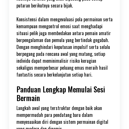
putaran berikutnya secara bijak.
Konsistensi dalam mengevaluasi pola permainan serta
kemampuan mengontrol emosi saat menghadapi
situasi pelik juga membedakan antara pemain amatir
berpengalaman dan pemula yang bertindak gegabah.
Dengan menghindari keputusan impulsif serta selalu
berpegang pada rencana awal yang matang, setiap
individu dapat meminimalisir risiko kerugian
sekaligus memperbesar peluang emas meraih hasil
fantastis secara berkelanjutan setiap hari.
Panduan Lengkap Memulai Sesi
Bermain
Langkah awal yang terstruktur dengan baik akan
mempermudah para pendatang baru dalam
menyesuaikan diri dengan sistem permainan digital
yang modern dan dinamis.