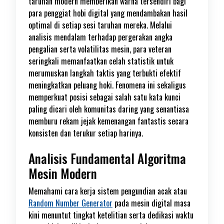
taruhan modern memberikan warna tersendiri bagi
para penggiat hobi digital yang mendambakan hasil
optimal di setiap sesi taruhan mereka. Melalui
analisis mendalam terhadap pergerakan angka
pengalian serta volatilitas mesin, para veteran
seringkali memanfaatkan celah statistik untuk
merumuskan langkah taktis yang terbukti efektif
meningkatkan peluang hoki. Fenomena ini sekaligus
memperkuat posisi sebagai salah satu kata kunci
paling dicari oleh komunitas daring yang senantiasa
memburu rekam jejak kemenangan fantastis secara
konsisten dan terukur setiap harinya.
Analisis Fundamental Algoritma
Mesin Modern
Memahami cara kerja sistem pengundian acak atau
Random Number Generator
pada mesin digital masa
kini menuntut tingkat ketelitian serta dedikasi waktu