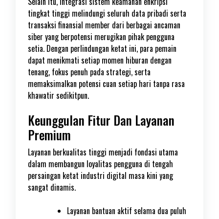
Selain itu, integrasi sistem keamanan enkripsi
tingkat tinggi melindungi seluruh data pribadi serta
transaksi finansial member dari berbagai ancaman
siber yang berpotensi merugikan pihak pengguna
setia. Dengan perlindungan ketat ini, para pemain
dapat menikmati setiap momen hiburan dengan
tenang, fokus penuh pada strategi, serta
memaksimalkan potensi cuan setiap hari tanpa rasa
khawatir sedikitpun.
Keunggulan Fitur Dan Layanan
Premium
Layanan berkualitas tinggi menjadi fondasi utama
dalam membangun loyalitas pengguna di tengah
persaingan ketat industri digital masa kini yang
sangat dinamis.
Layanan bantuan aktif selama dua puluh