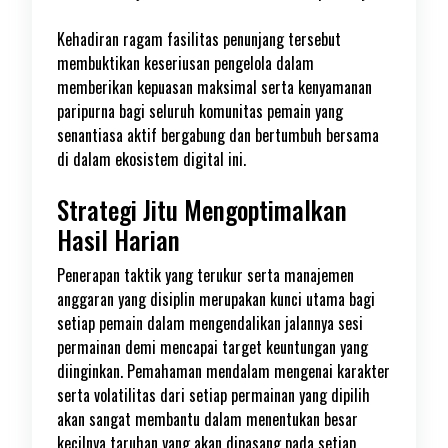
Kehadiran ragam fasilitas penunjang tersebut
membuktikan keseriusan pengelola dalam
memberikan kepuasan maksimal serta kenyamanan
paripurna bagi seluruh komunitas pemain yang
senantiasa aktif bergabung dan bertumbuh bersama
di dalam ekosistem digital ini.
Strategi Jitu Mengoptimalkan
Hasil Harian
Penerapan taktik yang terukur serta manajemen
anggaran yang disiplin merupakan kunci utama bagi
setiap pemain dalam mengendalikan jalannya sesi
permainan demi mencapai target keuntungan yang
diinginkan. Pemahaman mendalam mengenai karakter
serta volatilitas dari setiap permainan yang dipilih
akan sangat membantu dalam menentukan besar
kecilnya taruhan yang akan dipasang pada setiap