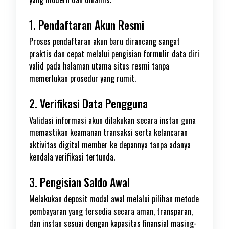
1. Pendaftaran Akun Resmi
Proses pendaftaran akun baru dirancang sangat
praktis dan cepat melalui pengisian formulir data diri
valid pada halaman utama situs resmi tanpa
memerlukan prosedur yang rumit.
2. Verifikasi Data Pengguna
Validasi informasi akun dilakukan secara instan guna
memastikan keamanan transaksi serta kelancaran
aktivitas digital member ke depannya tanpa adanya
kendala verifikasi tertunda.
3. Pengisian Saldo Awal
Melakukan deposit modal awal melalui pilihan metode
pembayaran yang tersedia secara aman, transparan,
dan instan sesuai dengan kapasitas finansial masing-