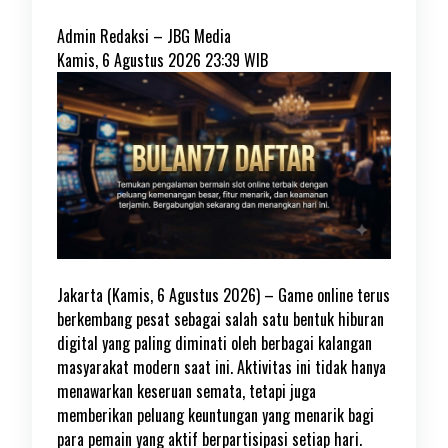
Admin Redaksi –
JBG Media
Kamis, 6 Agustus 2026 23:39 WIB
Jakarta (Kamis, 6 Agustus 2026) – Game online terus
berkembang pesat sebagai salah satu bentuk hiburan
digital yang paling diminati oleh berbagai kalangan
masyarakat modern saat ini. Aktivitas ini tidak hanya
menawarkan keseruan semata, tetapi juga
memberikan peluang keuntungan yang menarik bagi
para pemain yang aktif berpartisipasi setiap hari.