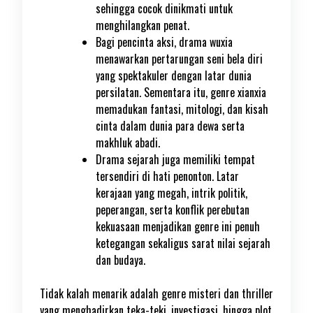
sehingga cocok dinikmati untuk
menghilangkan penat.
Bagi pencinta aksi, drama wuxia
menawarkan pertarungan seni bela diri
yang spektakuler dengan latar dunia
persilatan. Sementara itu, genre xianxia
memadukan fantasi, mitologi, dan kisah
cinta dalam dunia para dewa serta
makhluk abadi.
Drama sejarah juga memiliki tempat
tersendiri di hati penonton. Latar
kerajaan yang megah, intrik politik,
peperangan, serta konflik perebutan
kekuasaan menjadikan genre ini penuh
ketegangan sekaligus sarat nilai sejarah
dan budaya.
Tidak kalah menarik adalah genre misteri dan thriller
yang menghadirkan teka-teki, investigasi, hingga plot