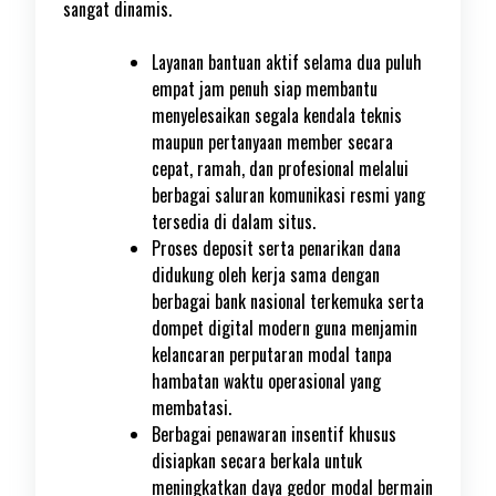
sangat dinamis.
Layanan bantuan aktif selama dua puluh
empat jam penuh siap membantu
menyelesaikan segala kendala teknis
maupun pertanyaan member secara
cepat, ramah, dan profesional melalui
berbagai saluran komunikasi resmi yang
tersedia di dalam situs.
Proses deposit serta penarikan dana
didukung oleh kerja sama dengan
berbagai bank nasional terkemuka serta
dompet digital modern guna menjamin
kelancaran perputaran modal tanpa
hambatan waktu operasional yang
membatasi.
Berbagai penawaran insentif khusus
disiapkan secara berkala untuk
meningkatkan daya gedor modal bermain