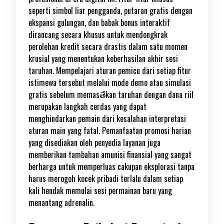
seperti simbol liar pengganda, putaran gratis dengan
ekspansi gulungan, dan babak bonus interaktif
dirancang secara khusus untuk mendongkrak
perolehan kredit secara drastis dalam satu momen
krusial yang menentukan keberhasilan akhir sesi
taruhan. Mempelajari aturan pemicu dari setiap fitur
istimewa tersebut melalui mode demo atau simulasi
gratis sebelum memasతేkan taruhan dengan dana riil
merupakan langkah cerdas yang dapat
menghindarkan pemain dari kesalahan interpretasi
aturan main yang fatal. Pemanfaatan promosi harian
yang disediakan oleh penyedia layanan juga
memberikan tambahan amunisi finansial yang sangat
berharga untuk memperluas cakupan eksplorasi tanpa
harus merogoh kocek pribadi terlalu dalam setiap
kali hendak memulai sesi permainan baru yang
menantang adrenalin.