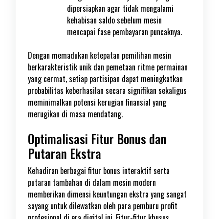
dipersiapkan agar tidak mengalami
kehabisan saldo sebelum mesin
mencapai fase pembayaran puncaknya.
Dengan memadukan ketepatan pemilihan mesin
berkarakteristik unik dan pemetaan ritme permainan
yang cermat, setiap partisipan dapat meningkatkan
probabilitas keberhasilan secara signifikan sekaligus
meminimalkan potensi kerugian finansial yang
merugikan di masa mendatang.
Optimalisasi Fitur Bonus dan
Putaran Ekstra
Kehadiran berbagai fitur bonus interaktif serta
putaran tambahan di dalam mesin modern
memberikan dimensi keuntungan ekstra yang sangat
sayang untuk dilewatkan oleh para pemburu profit
profesional di era digital ini. Fitur-fitur khusus