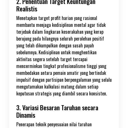
2. Penentuan Target Keuntungan
Realistis
Menetapkan target profit harian yang rasional
membantu menjaga kedisiplinan mental agar tidak
terjebak dalam lingkaran keserakahan yang kerap
berujung pada hilangnya seluruh perolehan positif
yang telah dikumpulkan dengan susah payah
sebelumnya. Kedisiplinan untuk menghentikan
aktivitas segera setelah target tercapai
mencerminkan tingkat profesionalisme tinggi yang
membedakan antara pemain amatir yang bertindak
impulsif dengan partisipan berpengalaman yang selalu
mengutamakan kalkulasi matang dalam setiap
keputusan strategis yang diambil secara konsisten.
3. Variasi Besaran Taruhan secara
Dinamis
Penerapan teknik penyesuaian nilai taruhan