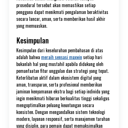
prosedural tersebut akan memastikan setiap
pengguna dapat menikmati pengalaman beraktivitas
secara lancar, aman, serta memberikan hasil akhir
yang memuaskan.
Kesimpulan
Kesimpulan dari keseluruhan pembahasan di atas
adalah bahwa
meraih sensasi maxwin
setiap hari
bukanlah hal yang mustahil apabila didukung oleh
pemanfaatan fitur unggulan dan strategi yang tepat.
Keterlibatan aktif dalam ekosistem digital yang
aman, transparan, serta profesional memberikan
jaminan kenyamanan ekstra bagi setiap individu yang
ingin menikmati hiburan berkualitas tinggi sekaligus
mengoptimalkan peluang keuntungan secara
konsisten. Dengan mengandalkan sistem teknologi
modern, layanan responsif, serta manajemen taruhan
yang disiplin, para pemain dapat memaksimalkan