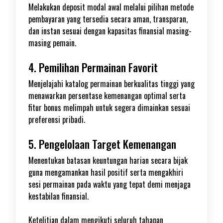
Melakukan deposit modal awal melalui pilihan metode
pembayaran yang tersedia secara aman, transparan,
dan instan sesuai dengan kapasitas finansial masing-
masing pemain.
4. Pemilihan Permainan Favorit
Menjelajahi katalog permainan berkualitas tinggi yang
menawarkan persentase kemenangan optimal serta
fitur bonus melimpah untuk segera dimainkan sesuai
preferensi pribadi.
5. Pengelolaan Target Kemenangan
Menentukan batasan keuntungan harian secara bijak
guna mengamankan hasil positif serta mengakhiri
sesi permainan pada waktu yang tepat demi menjaga
kestabilan finansial.
Ketelitian dalam mengikuti seluruh tahapan